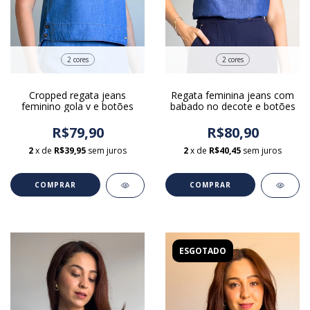
2 cores
2 cores
Regata feminina jeans com
Cropped regata jeans
babado no decote e botões
feminino gola v e botões
R$80,90
R$79,90
2
x de
R$40,45
sem juros
2
x de
R$39,95
sem juros
COMPRAR
COMPRAR
ESGOTADO