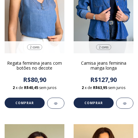
2 cores
2 cores
Regata feminina jeans com
Camisa jeans feminina
botões no decote
manga longa
R$80,90
R$127,90
2
x de
R$40,45
sem juros
2
x de
R$63,95
sem juros
COMPRAR
COMPRAR