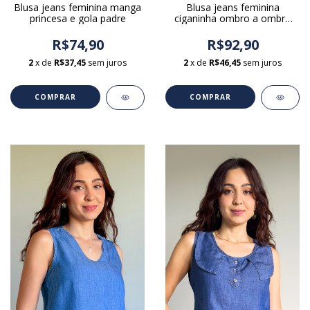
Blusa jeans feminina manga
Blusa jeans feminina
princesa e gola padre
ciganinha ombro a ombro
com elástico
R$74,90
R$92,90
2
x de
R$37,45
sem juros
2
x de
R$46,45
sem juros
COMPRAR
COMPRAR