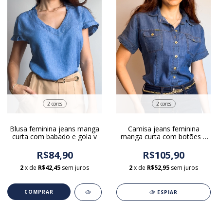
2 cores
2 cores
Blusa feminina jeans manga
Camisa jeans feminina
curta com babado e gola v
manga curta com botões e
bolso
R$84,90
R$105,90
2
x de
R$42,45
sem juros
2
x de
R$52,95
sem juros
COMPRAR
ESPIAR