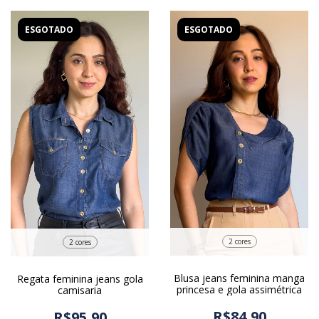
ESGOTADO
ESGOTADO
2 cores
2 cores
Blusa jeans feminina manga
Regata feminina jeans gola
princesa e gola assimétrica
camisaria
R$84,90
R$95,90