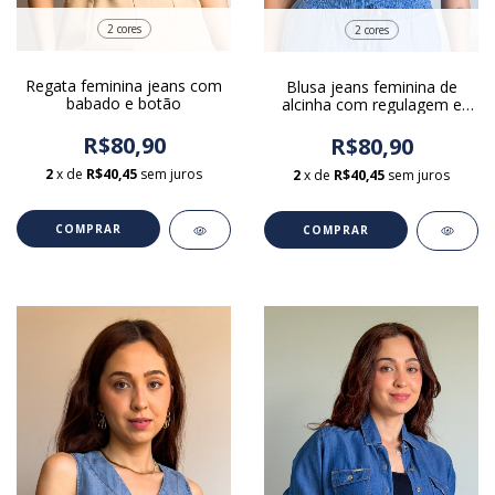
2 cores
2 cores
Regata feminina jeans com
Blusa jeans feminina de
babado e botão
alcinha com regulagem e
botões
R$80,90
R$80,90
2
x de
R$40,45
sem juros
2
x de
R$40,45
sem juros
COMPRAR
COMPRAR