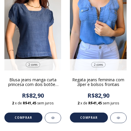
2 cores
2 cores
Blusa jeans manga curta
Regata jeans feminina com
princesa com dois botões
zíper e bolsos frontais
gola canoa
R$82,90
R$82,90
2
x de
R$41,45
sem juros
2
x de
R$41,45
sem juros
COMPRAR
COMPRAR